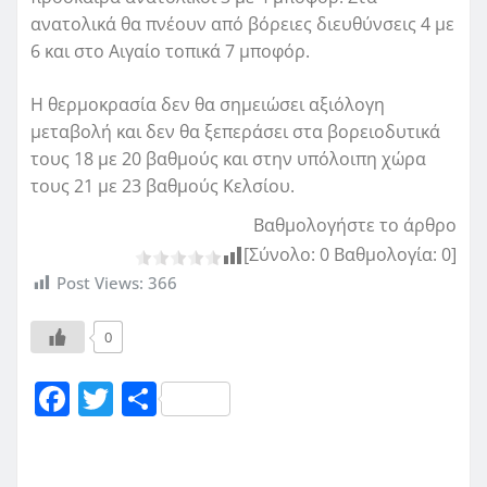
ανατολικά θα πνέουν από βόρειες διευθύνσεις 4 με
6 και στο Αιγαίο τοπικά 7 μποφόρ.
Η θερμοκρασία δεν θα σημειώσει αξιόλογη
μεταβολή και δεν θα ξεπεράσει στα βορειοδυτικά
τους 18 με 20 βαθμούς και στην υπόλοιπη χώρα
τους 21 με 23 βαθμούς Κελσίου.
Βαθμολογήστε το άρθρο
[Σύνολο:
0
Βαθμολογία:
0
]
Post Views:
366
0
F
T
Μ
a
w
οι
c
it
ρ