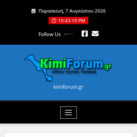
Skip
Παρασκευή, 7 Αυγούστου 2026
to
content
10:43:20 PM
Follow Us
kimiforum.gr