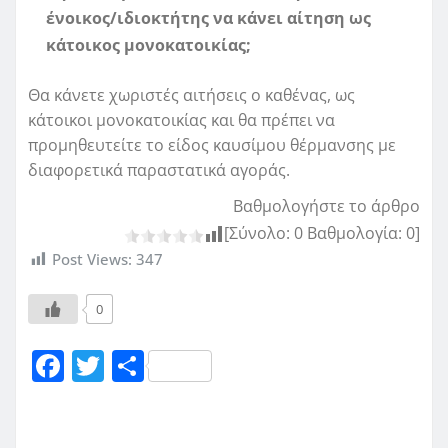
ένοικος/ιδιοκτήτης να κάνει αίτηση ως
κάτοικος μονοκατοικίας;
Θα κάνετε χωριστές αιτήσεις ο καθένας, ως
κάτοικοι μονοκατοικίας και θα πρέπει να
προμηθευτείτε το είδος καυσίμου θέρμανσης με
διαφορετικά παραστατικά αγοράς.
Βαθμολογήστε το άρθρο
[Σύνολο:
0
Βαθμολογία:
0
]
Post Views:
347
0
F
T
Μ
a
w
οι
c
it
ρ